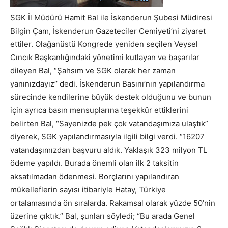
SGK İl Müdürü Hamit Bal ile İskenderun Şubesi Müdiresi
Bilgin Çam, İskenderun Gazeteciler Cemiyeti’ni ziyaret
ettiler. Olağanüstü Kongrede yeniden seçilen Veysel
Cıncık Başkanlığındaki yönetimi kutlayan ve başarılar
dileyen Bal, “Şahsım ve SGK olarak her zaman
yanınızdayız’’ dedi. İskenderun Basını’nın yapılandırma
sürecinde kendilerine büyük destek olduğunu ve bunun
için ayrıca basın mensuplarına teşekkür ettiklerini
belirten Bal, “Sayenizde pek çok vatandaşımıza ulaştık”
diyerek, SGK yapılandırmasıyla ilgili bilgi verdi. “16207
vatandaşımızdan başvuru aldık. Yaklaşık 323 milyon TL
ödeme yapıldı. Burada önemli olan ilk 2 taksitin
aksatılmadan ödenmesi. Borçlarını yapılandıran
mükelleflerin sayısı itibariyle Hatay, Türkiye
ortalamasında ön sıralarda. Rakamsal olarak yüzde 50’nin
üzerine çıktık.” Bal, şunları söyledi; “Bu arada Genel