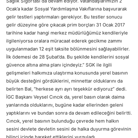
Sağlık Sigortası da devam ediyor. Vatandaşlarımızın 2
Ocak’a kadar Sosyal Yardımlaşma Vakıflarına başvurarak
gelir testleri yaptırmaları gerekiyor. Bu testler sonucu
gelir düzeyine göre çıkacak prim borçları 31 Ocak 2017
tarihine kadar hangi merkez müdürlüğümüz kendileriyle
ilgileniyorsa oralara müracaat ederek gecikme zammı
uygulanmadan 12 eşit taksite bölünmesini sağlayabilirler.
İlk ödemesi de 28 Şubat’da. Bu şekilde kendilerini sosyal
güvence altına alma planı içindeyiz.” SGK ile ilgili
gelişmeleri halkımıza ulaştırma konusunda yerel basının
büyük desteğini gördüklerini, minnettar olduklarını da
belirten Bal, “herkese ayrı ayrı teşekkür ediyoruz” dedi.
İGC Başkanı Veysel Cıncık da, yerel basın olarak daima
yanlarında olduklarını, bugüne kadar ellerinden geleni
yaptıklarını ve bundan sonra da devam edileceğini belirtti.
Cıncık, yerel basının bulunduğu çevrede hem halkın
sesini devlete devletin sesini de halka duyurma görevinin
bilinci içinde hareket ettiklerini vurguladı.