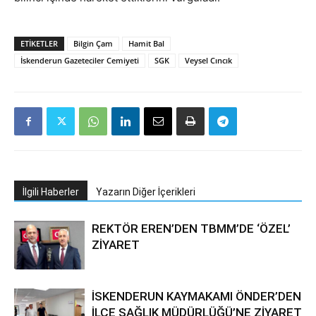
ETIKETLER
Bilgin Çam
Hamit Bal
İskenderun Gazeteciler Cemiyeti
SGK
Veysel Cıncık
İlgili Haberler
Yazarın Diğer İçerikleri
REKTÖR EREN’DEN TBMM’DE ‘ÖZEL’
ZİYARET
İSKENDERUN KAYMAKAMI ÖNDER’DEN
İLÇE SAĞLIK MÜDÜRLÜĞÜ’NE ZİYARET