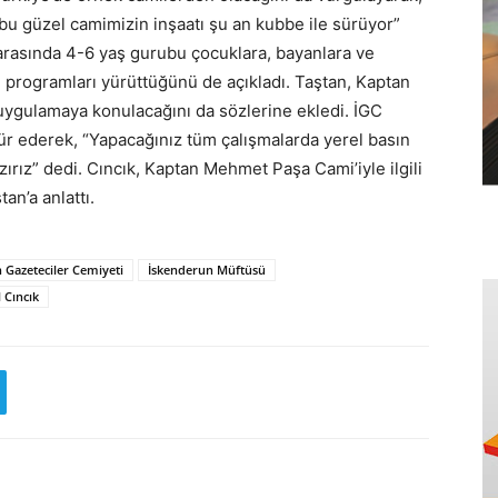
k bu güzel camimizin inşaatı şu an kubbe ile sürüyor”
 arasında 4-6 yaş gurubu çocuklara, bayanlara ve
 programları yürüttüğünü de açıkladı. Taştan, Kaptan
 uygulamaya konulacağını da sözlerine ekledi. İGC
kür ederek, “Yapacağınız tüm çalışmalarda yerel basın
rız” dedi. Cıncık, Kaptan Mehmet Paşa Cami’iyle ilgili
an’a anlattı.
 Gazeteciler Cemiyeti
İskenderun Müftüsü
 Cıncık