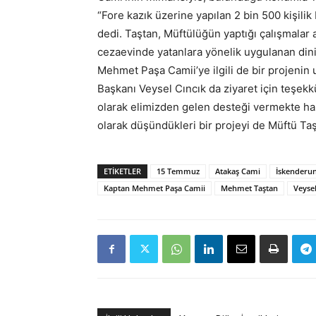
“Fore kazık üzerine yapılan 2 bin 500 kişili
dedi. Taştan, Müftülüğün yaptığı çalışmalar
cezaevinde yatanlara yönelik uygulanan dini
Mehmet Paşa Camii’ye ilgili de bir projenin
Başkanı Veysel Cıncık da ziyaret için teşek
olarak elimizden gelen desteği vermekte hazı
olarak düşündükleri bir projeyi de Müftü Taşt
ETIKETLER
15 Temmuz
Atakaş Cami
İskenderun
Kaptan Mehmet Paşa Camii
Mehmet Taştan
Veysel