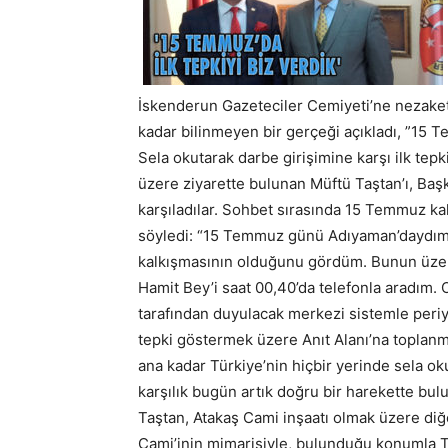
İskenderun Gazeteciler Cemiyeti’ne nezake
kadar bilinmeyen bir gerçeği açıkladı, ”15 
Sela okutarak darbe girişimine karşı ilk tepk
üzere ziyarette bulunan Müftü Taştan’ı, Baş
karşıladılar. Sohbet sırasında 15 Temmuz kalkı
söyledi: “15 Temmuz günü Adıyaman’daydım..
kalkışmasının olduğunu gördüm. Bunun üze
Hamit Bey’i saat 00,40’da telefonla aradım.
tarafından duyulacak merkezi sistemle periyo
tepki göstermek üzere Anıt Alanı’na toplanma
ana kadar Türkiye’nin hiçbir yerinde sela oku
karşılık bugün artık doğru bir harekette 
Taştan, Atakaş Cami inşaatı olmak üzere diğer
Cami’inin mimarisiyle, bulunduğu konumla T