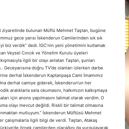
t ziyaretinde bulunan Müftü Mehmet Taştan, bugüne
Temmuz gece yarısı İskenderun Camilerinden sık sık
iyi biz verdik” dedi. İGC’nin yeni yönetimini kutlamak
kan Veysel Cıncık ve Yönetim Kurulu üyeleri
şmasıyla ilgili bir olayı anlatan Taştan, şunları
 Geceyarısına doğru TV’de olanları izlerken darbe
rine derhal İskenderun Kaptanpaşa Cami İmamımız
 Ona derhal camiye giderek, İskenderun’un her
dik aralıklarla sela okumasını, halkımızın kalkışmaya
ları için anons yapılmasını talimat olarak verdim. O
ma olayı mevcut değildi. Riskli bir talimat olmasına
bulunmaktan mutluyum.” İskenderun Müftüsü Mehmet
 çalışmalarla ilgili bilgi de verdi. Taştan, Atakaş
ürkiye’de örnek camilerden olacağını da vurgulayarak,