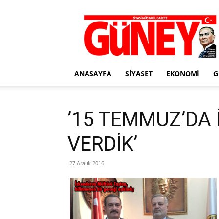
Gazete
Güney
ANASAYFA
SIYASET
EKONOMI
G
’15 TEMMUZ’DA İ
VERDİK’
27 Aralık 2016