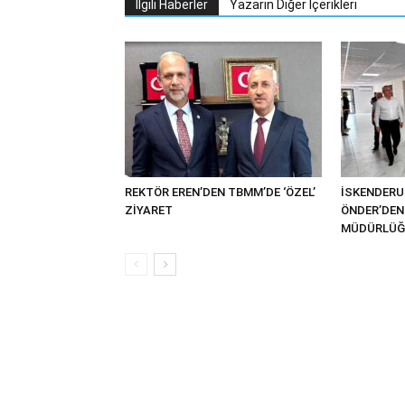
İlgili Haberler
Yazarın Diğer İçerikleri
REKTÖR EREN’DEN TBMM’DE ‘ÖZEL’
İSKENDER
ZİYARET
ÖNDER’DEN 
MÜDÜRLÜĞÜ