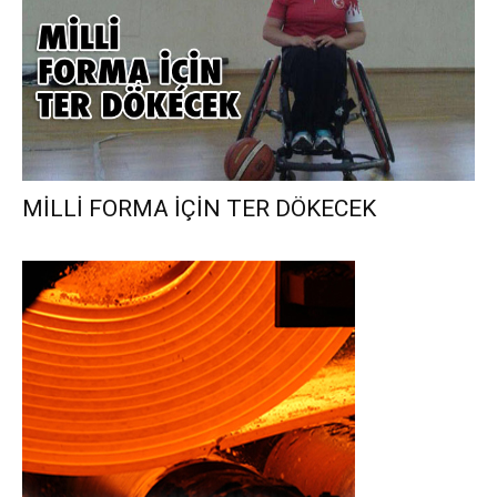
MİLLİ FORMA İÇİN TER DÖKECEK