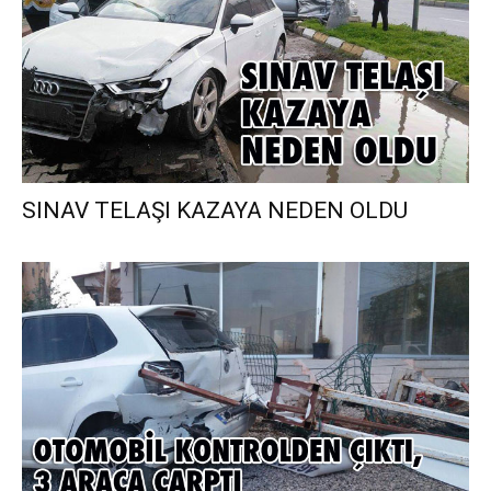
SINAV TELAŞI KAZAYA NEDEN OLDU