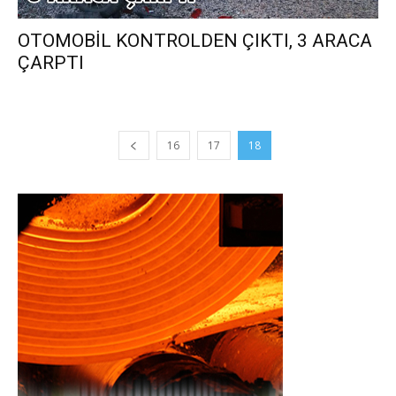
OTOMOBİL KONTROLDEN ÇIKTI, 3 ARACA
ÇARPTI
16
17
18