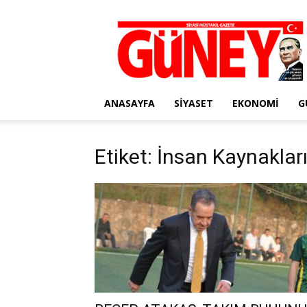
Gazete
Güney
ANASAYFA
SIYASET
EKONOMI
G
Etiket: İnsan Kaynakla