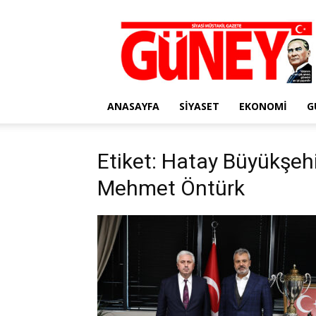
Gazete
Güney
ANASAYFA
SIYASET
EKONOMI
G
Etiket: Hatay Büyükşeh
Mehmet Öntürk