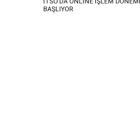
İTSO’DA ONLİNE İŞLEM DÖNEM
BAŞLIYOR