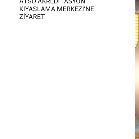
ATSO AKREDİTASYON
İ
KIYASLAMA MERKEZİ’NE
ZİYARET