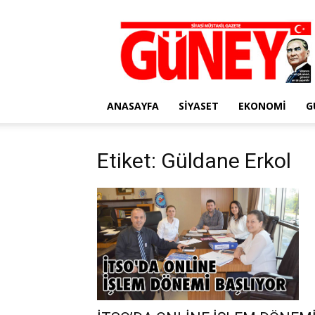
Gazete
Güney
ANASAYFA
SIYASET
EKONOMI
G
Etiket: Güldane Erkol