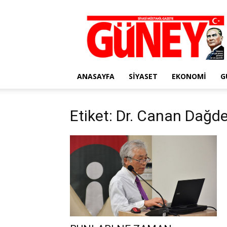
Gazete
Güney
ANASAYFA
SIYASET
EKONOMI
G
Etiket: Dr. Canan Dağd