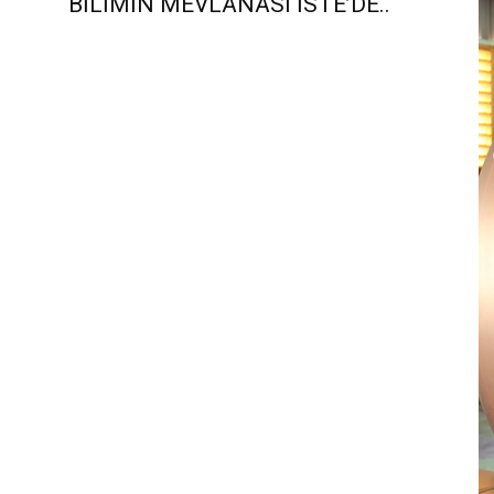
BİLİMİN MEVLANASI İSTE’DE..