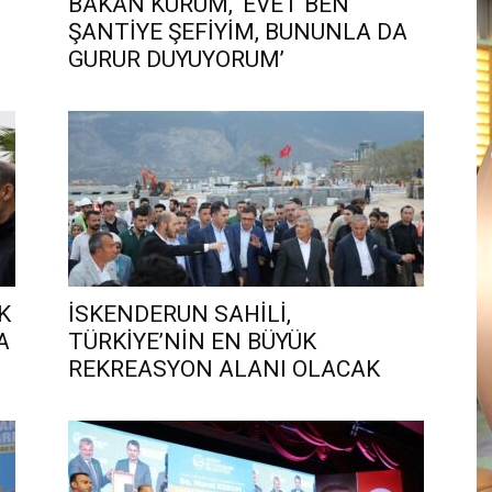
BAKAN KURUM, ‘EVET BEN
ŞANTİYE ŞEFİYİM, BUNUNLA DA
GURUR DUYUYORUM’
K
İSKENDERUN SAHİLİ,
A
TÜRKİYE’NİN EN BÜYÜK
REKREASYON ALANI OLACAK