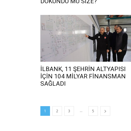
DOKUNDU MU SİZE?
İLBANK, 11 ŞEHRİN ALTYAPISI
İÇİN 104 MİLYAR FİNANSMAN
SAĞLADI
...
1
2
3
5