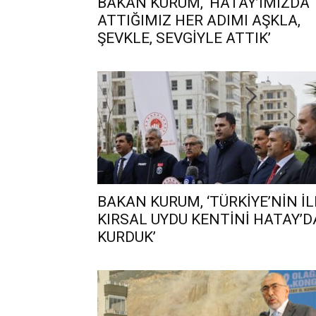
BAKAN KURUM, ‘HATAY’IMIZDA
ATTIĞIMIZ HER ADIMI AŞKLA,
ŞEVKLE, SEVGİYLE ATTIK’
BAKAN KURUM, ‘TÜRKİYE’NİN İL
KIRSAL UYDU KENTİNİ HATAY’D
KURDUK’