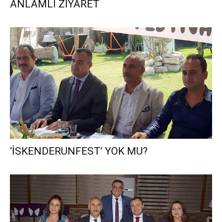
ANLAMLI ZİYARET
‘İSKENDERUNFEST’ YOK MU?