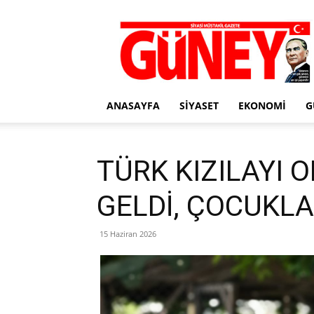
Gazete
Güney
ANASAYFA
SIYASET
EKONOMI
G
TÜRK KIZILAYI 
GELDİ, ÇOCUKLA
15 Haziran 2026