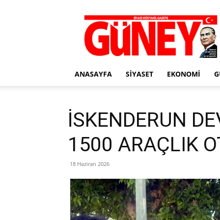
Gazete
Güney
ANASAYFA
SIYASET
EKONOMI
G
İSKENDERUN DE
1500 ARAÇLIK 
18 Haziran 2026