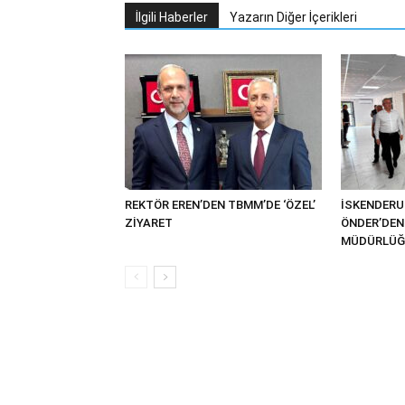
İlgili Haberler
Yazarın Diğer İçerikleri
REKTÖR EREN’DEN TBMM’DE ‘ÖZEL’
İSKENDER
ZİYARET
ÖNDER’DEN 
MÜDÜRLÜĞÜ