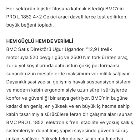
Her sektörün lojistik filosuna katmak istediği BMC’nin
PRO L 1852 4×2 Çekici aracı davetlilerce test edilirken,
büyük beğeni topladı.
HEM GÜÇLÜ HEM DE VERİMLİ
BMC Satış Direktörü Uğur Ugandor, “12,9 litrelik
motoruyla 520 beygir güç ve 2500 Nm tork üreten araç,
zorlu yol koşullarında dahi üstün çekiş performansı
sunarak uzun mesafelerde maksimum verimlilik sağlıyor.
Dayanıklı şasi yapısı, gelişmiş havalı süspansiyon sistemi
ve modern kabin ergonomisiyle uzun süreli sürüşlerde
konfor ve güvenliği bir araya getiriyor. BMC’nin bugüne
kadarki en geniş, en yüksek ve en büyük iç hacme sahip
kabin tasarımıyla sürücülere ferah bir çalışma alanı sunan
BMC PRO L 1852; elektronik fren, stabilite ve yokuş kalkış
sistemleriyle donatılmış yapısı sayesinde güvenli sürüş
imkanı sağlıyor. Yüksek teknolojiye sahip multimedya