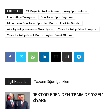
ETIKETLER
19 Mayıs Atatürk'ü Anma
Asaş Spor Kulübü
Fener Alayı Yürüyüşü
Gençlik ve Spor Bayramı
İskenderun Gençlik ve Spor ilçe Müdürü Ferit Ali Gündel
ükseliş Koleji Kurucusu Nuri Üysen
Yükseliş Koleji Bilim Kampüsü
Yükseliş Koleji Genel Müdürü Aykut Davut Öktem
İlgili Haberler
Yazarın Diğer İçerikleri
REKTÖR EREN’DEN TBMM’DE ‘ÖZEL’
ZİYARET