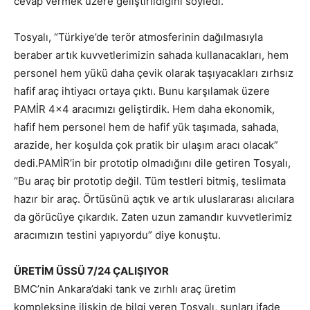
cevap vermek üzere geliştirildiğini söyledi.
Tosyalı, “Türkiye’de terör atmosferinin dağılmasıyla
beraber artık kuvvetlerimizin sahada kullanacakları, hem
personel hem yükü daha çevik olarak taşıyacakları zırhsız
hafif araç ihtiyacı ortaya çıktı. Bunu karşılamak üzere
PAMİR 4×4 aracımızı geliştirdik. Hem daha ekonomik,
hafif hem personel hem de hafif yük taşımada, sahada,
arazide, her koşulda çok pratik bir ulaşım aracı olacak”
dedi.PAMİR’in bir prototip olmadığını dile getiren Tosyalı,
“Bu araç bir prototip değil. Tüm testleri bitmiş, teslimata
hazır bir araç. Örtüsünü açtık ve artık uluslararası alıcılara
da görücüye çıkardık. Zaten uzun zamandır kuvvetlerimiz
aracımızın testini yapıyordu” diye konuştu.
ÜRETİM ÜSSÜ 7/24 ÇALIŞIYOR
BMC’nin Ankara’daki tank ve zırhlı araç üretim
kompleksine ilişkin de bilgi veren Tosyalı, şunları ifade