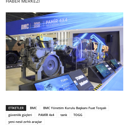
HABER MERKEZİ
ETIKETLER
BMC
BMC Yönetim Kurulu Başkanı Fuat Tosyalı
güvenlik güçleri
PAMİR 4x4
tank
TOGG
yeni nesil zırhlı araçlar