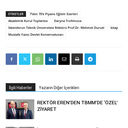
ETIKETLER
7’den 70’e Piyano Eğitim Eserleri
Akademik Kurul Toplantısı
Daryna Trofimova
İskenderun Teknik Üniversitesi Rektörü Prof.Dr. Mehmet Duruel
kitap
Mustafa Yazıcı Devlet Konservatuvarı
İlgili Haberler
Yazarın Diğer İçerikleri
REKTÖR EREN’DEN TBMM’DE ‘ÖZEL’
ZİYARET