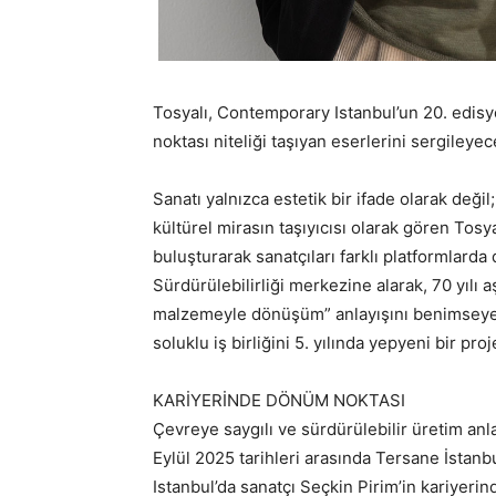
Tosyalı, Contemporary Istanbul’un 20. edis
noktası niteliği taşıyan eserlerini sergileyec
Sanatı yalnızca estetik bir ifade olarak değ
kültürel mirasın taşıyıcısı olarak gören Tosya
buluşturarak sanatçıları farklı platformlard
Sürdürülebilirliği merkezine alarak, 70 yılı 
malzemeyle dönüşüm” anlayışını benimseyen 
soluklu iş birliğini 5. yılında yepyeni bir pro
KARİYERİNDE DÖNÜM NOKTASI
Çevreye saygılı ve sürdürülebilir üretim anla
Eylül 2025 tarihleri arasında Tersane İsta
Istanbul’da sanatçı Seçkin Pirim’in kariyerin