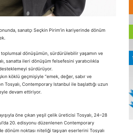
yonunda, sanatçı Seçkin Pirim’in kariyerinde dönüm
ek.
il; toplumsal dönüşümün, sürdürülebilir yaşamın ve
lı, sanatta ileri dönüşüm felsefesini yaratıcılıkla
a desteklemeyi sürdürüyor.
aşkın köklü geçmişiyle “emek, değer, sabır ve
Tosyalı, Contemporary Istanbul ile başlattığı uzun
jeyle devam ettiriyor.
yışıyla öne çıkan yeşil çelik üreticisi Tosyalı, 24–28
nbul’da 20. edisyonu düzenlenen Contemporary
de dönüm noktası niteliği taşıyan eserlerini Tosyalı