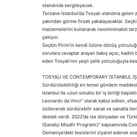
standında sergileyecek.
Tersane İstanbul’da Tosyalı standına gelen zi
yakından görme fırsatı yakalayacaklar. Seçk
malzemelerini kullanarak neominimalist tarzd
çekiyor.
Seçkin Pirim’in kendi özüne dönüş yolculu
sorulara cevaplar arayan bakış açısı, kadi
eden Tosyalı’nın yeşil çelik yolculuğuyla kesi
TOSYALI VE CONTEMPORARY İSTANBUL İŞ Bİ
Sürdürülebilirliği en temel gündem maddesi
Istanbul ile uzun soluklu bir iş birliği başla
Leonardo da Vinci” olarak kabul edilen, efs
üstlenerek sürdürebilir sanat ve sanatta il
destek verdi. 2022’de ise dünyadan ve Türkiy
(Sanatçı Misafir Programı)” kapsamında Conte
Osmaniye’deki tesislerini ziyaret ederek ese