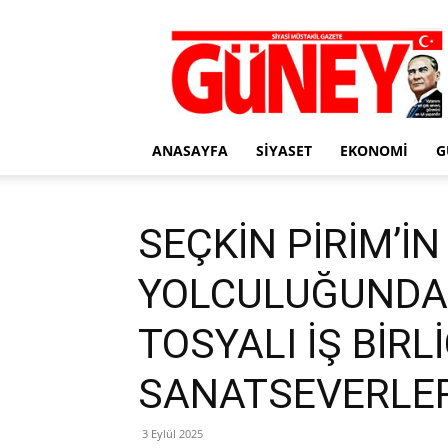
Gazete
Güney
ANASAYFA
SIYASET
EKONOMI
G
SEÇKİN PİRİM’İ
YOLCULUĞUNDAK
TOSYALI İŞ BİRLİ
SANATSEVERLE
3 Eylül 2025