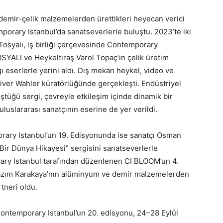
 demir-çelik malzemelerden ürettikleri heyecan verici
porary Istanbul’da sanatseverlerle buluştu. 2023’te iki
 Tosyalı, iş birliği çerçevesinde Contemporary
SYALI ve Heykeltıraş Varol Topaç’ın çelik üretim
ğı eserlerle yerini aldı. Dış mekan heykel, video ve
iver Wahler küratörlüğünde gerçekleşti. Endüstriyel
ştüğü sergi, çevreyle etkileşim içinde dinamik bir
uluslararası sanatçının eserine de yer verildi.
orary Istanbul’un 19. Edisyonunda ise sanatçı Osman
“Bir Dünya Hikayesi” sergisini sanatseverlerle
rary Istanbul tarafından düzenlenen CI BLOOM’un 4.
 Kazım Karakaya’nın alüminyum ve demir malzemelerden
rtneri oldu.
 Contemporary Istanbul’un 20. edisyonu, 24–28 Eylül