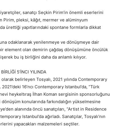
yaretçiler, sanatçı Seçkin Pirim’in önemli eserlerini
in Pirim, pleksi, kâğıt, mermer ve alüminyum
a ürettiği yapıtlarındaki spontane formlarla dikkat
ğuna odaklanarak yenilenmeye ve dönüşmeye dair
m bir element olan demirin çağdaş dönüşümüne öncülük
şerek bu iş birliğini daha da anlamlı kılıyor.
RLİĞİ 5’İNCI YILINDA
 olarak belirleyen Tosyalı, 2021 yılında Contemporary
ttı. 2021’deki 16’ncı Contemporary Istanbul’da, “Türk
anevi heykeltıraş İlhan Koman sergisinin sponsorluğunu
eri dönüşüm konularında farkındalığın yükselmesine
e’den alanında öncü sanatçıları, “Artist in Residence
mporary Istanbul’da ağırladı. Sanatçılar, Tosyalı’nın
rlerini yapacakları malzemeleri seçtiler.