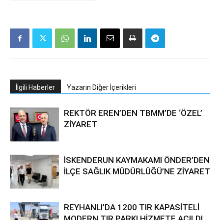
İlgili Haberler
Yazarın Diğer İçerikleri
REKTÖR EREN’DEN TBMM’DE ‘ÖZEL’
ZİYARET
İSKENDERUN KAYMAKAMI ÖNDER’DEN
İLÇE SAĞLIK MÜDÜRLÜĞÜ’NE ZİYARET
REYHANLI’DA 1200 TIR KAPASİTELİ
MODERN TIR PARKI HİZMETE AÇILDI