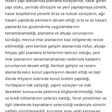
rezerv yapı alanlarında planlama süreçlerine; hasar gören
yapı stoku, yerinde dönüşüm ve yeni yapılaşmaya yönelik;
hasar tespitlerine yönelik itiraz ve hukuki süreçlerin, ağır
hasarlı yapılarda yıkımların devam ettiği; orta ve az hasarlı
yapılarda ise güçlendirme uygulamalarının
tamamlanamadığı, planlama ve altyapı sorunlarının
sürdüğü; mevcut imar planlarının bazı bölgelerde revize
edilmediği, yeni kentsel gelişim alanlarında nüfus, altyapı
ihtiyacı gibi planlama kriterlerinin belirsiz olduğu, yeni
imar planlarının tamamlanamaması nedeniyle kadastro
sorunlarının devam ettiği, Kentsel gelişim ve rezerv
alanlarda kalıcı konut yapımlarının devam ettiği ve bazı
illerde ihtiyacın üzerinde konut üretimi yapıldığı,
Yurttaşların hak sahipliği, yapım süreçleri ve mali
destekler konusunda yeterince bilgilendirilmediği, hibe
ve kredi miktarlarının yetersiz kaldığı, Yerel yönetimler ve
ilgili idarelerde kaynakların yetersizliği nedeniyle sürecin
sağlıklı yürütülemediği, kurumlar arası yetki karmaşası