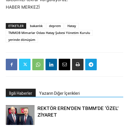
HABER MERKEZİ
ETIKETLER
bakanlık
deprem
Hatay
TMMOB Mimarlar Odası Hatay Şubesi Yönetim Kurulu
yerinde dönüşüm
İlgili Haberler
Yazarın Diğer İçerikleri
REKTÖR EREN’DEN TBMM’DE ‘ÖZEL’
ZİYARET