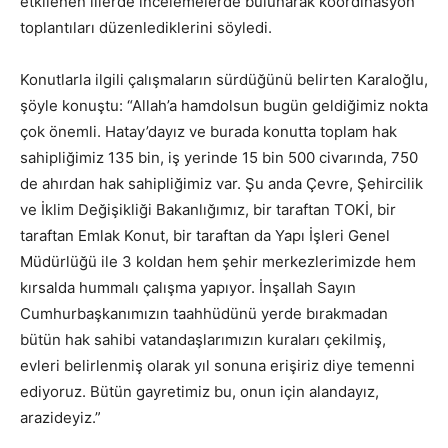
etkilenen illerde incelemelerde bulunarak koordinasyon
toplantıları düzenlediklerini söyledi.
Konutlarla ilgili çalışmaların sürdüğünü belirten Karaloğlu,
şöyle konuştu: “Allah’a hamdolsun bugün geldiğimiz nokta
çok önemli. Hatay’dayız ve burada konutta toplam hak
sahipliğimiz 135 bin, iş yerinde 15 bin 500 civarında, 750
de ahırdan hak sahipliğimiz var. Şu anda Çevre, Şehircilik
ve İklim Değişikliği Bakanlığımız, bir taraftan TOKİ, bir
taraftan Emlak Konut, bir taraftan da Yapı İşleri Genel
Müdürlüğü ile 3 koldan hem şehir merkezlerimizde hem
kırsalda hummalı çalışma yapıyor. İnşallah Sayın
Cumhurbaşkanımızın taahhüdünü yerde bırakmadan
bütün hak sahibi vatandaşlarımızın kuraları çekilmiş,
evleri belirlenmiş olarak yıl sonuna erişiriz diye temenni
ediyoruz. Bütün gayretimiz bu, onun için alandayız,
arazideyiz.”