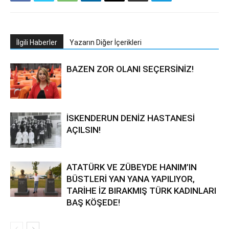
İlgili Haberler
Yazarın Diğer İçerikleri
BAZEN ZOR OLANI SEÇERSİNİZ!
İSKENDERUN DENİZ HASTANESİ
AÇILSIN!
ATATÜRK VE ZÜBEYDE HANIM’IN
BÜSTLERİ YAN YANA YAPILIYOR,
TARİHE İZ BIRAKMIŞ TÜRK KADINLARI
BAŞ KÖŞEDE!