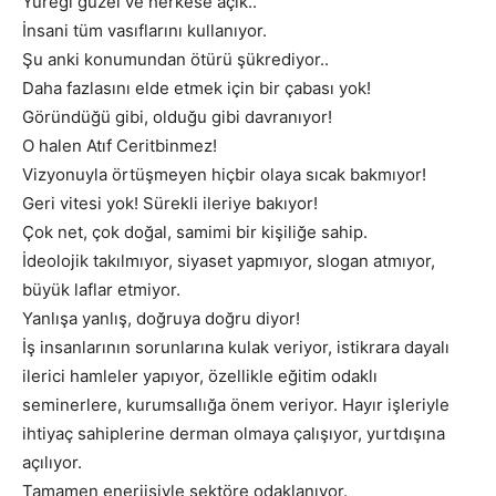
Yüreği güzel ve herkese açık..
İnsani tüm vasıflarını kullanıyor.
Şu anki konumundan ötürü şükrediyor..
Daha fazlasını elde etmek için bir çabası yok!
Göründüğü gibi, olduğu gibi davranıyor!
O halen Atıf Ceritbinmez!
Vizyonuyla örtüşmeyen hiçbir olaya sıcak bakmıyor!
Geri vitesi yok! Sürekli ileriye bakıyor!
Çok net, çok doğal, samimi bir kişiliğe sahip.
İdeolojik takılmıyor, siyaset yapmıyor, slogan atmıyor,
büyük laflar etmiyor.
Yanlışa yanlış, doğruya doğru diyor!
İş insanlarının sorunlarına kulak veriyor, istikrara dayalı
ilerici hamleler yapıyor, özellikle eğitim odaklı
seminerlere, kurumsallığa önem veriyor. Hayır işleriyle
ihtiyaç sahiplerine derman olmaya çalışıyor, yurtdışına
açılıyor.
Tamamen enerjisiyle sektöre odaklanıyor.