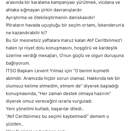
arasında bir karalama kampanyası yürütmek, vicdana ve
ahlaka sığmayan çirkin davranışlardır.
Ayrıştırma ve ötekileştirmenin daniskasıdır!
İftiraların havada uçuştuğu bir seçim ortamı, İskenderun’a
ne kazandırabilir ki?
Bu tür mesnetsiz yaftalara maruz kalan Atıf Ceritbinmez’i
halen iyi niyet dolu konuşmasını, hoşgörü ve kardeşlik
üzerine verdiği mesajları, O’nun güçlü ve olgun duruşuna
bağlıyorum.
İTSO Başkanı Levent Yılmaz için “O benim kıymetli
abimdir. Aramızda hiçbir sorun olamaz. Hakkında tek bir
olumsuz kelime etmedim, etmem de” diyerek başladığı
konuşmasında, “Her zaman destek olmaya hazırım”
diyerek omuz vereceğini ısrarla vurguladı.
Yeni yönetimi kutladı, başarılar diledi..
“Atıf Ceritbinmez bu seçimi kaybetmedi” demem o
yüzden..