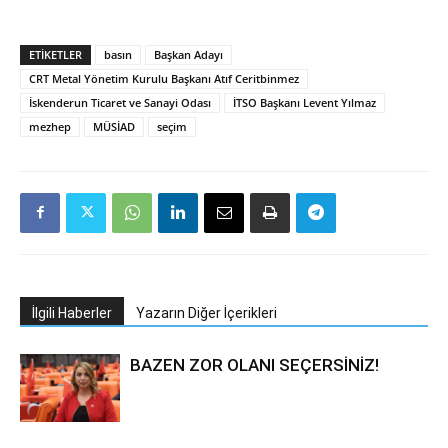
ETIKETLER
basın
Başkan Adayı
CRT Metal Yönetim Kurulu Başkanı Atıf Ceritbinmez
İskenderun Ticaret ve Sanayi Odası
İTSO Başkanı Levent Yılmaz
mezhep
MÜSİAD
seçim
İlgili Haberler
Yazarın Diğer İçerikleri
BAZEN ZOR OLANI SEÇERSİNİZ!