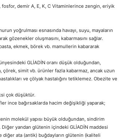
osfor, demir A, E, K, C Vitaminlerince zengin, eriyik
urun yoğrulması esnasında havayı, suyu, mayaların
arak gözenekler oluşmasını, kabarmasını sağlar.
pasta, ekmek, börek vb. mamullerin kabararak
n bünyesindeki GLİADİN oranı düşük olduğundan,
, çörek, simit vb. ürünler fazla kabarmaz, ancak uzun
hastalıkları ve çölyak hastalığını tetiklemez. Obezite ve
si çok düşüktür.
 lifler ince bağırsaklarda hacim değişikliği yaparak;
tenin molekül yapısı büyük olduğundan, sindirim
. Diğer yandan glütenin içindeki GLİADİN maddesi
 diğer ata (antik) buğdayların glütenin (kaliteli