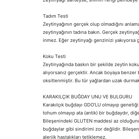
Tadım Testi
Zeytinyağının gerçek olup olmadığını anlamak 
zeytinyağının tadına bakın. Gerçek zeytinyağ
inmez. Eğer zeytinyağı genzinizi yakıyorsa g
Koku Testi
Zeytinyağında baskın bir şekilde zeytin kok
alıyorsanız gerçektir. Ancak boyaya benzer b
oksitlenmiştir. Bu tür yağlardan uzak durmak
KARAKILÇIK BUĞDAY UNU VE BULGURU
Karakılçık buğdayı GDO’LU olmayıp genetiği 
tohum olmayıp ata (antik) bir buğdaydır, di
Bileşenindeki GLUTEN maddesi az olduğunda
buğdaylar gibi sindirimi zor değildir. Bileş
alerjik hastalıkları tetiklemez.