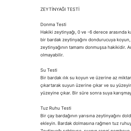
ZEYTİNYAĞI TESTİ
Donma Testi
Hakiki zeytinyağı, 0 ve -6 derece arasında 
bir bardak zeytinyağını dondurucuya koyun, y
zeytinyağının tamamı donmuşsa hakikidir. An
olmayabilir.
Su Testi
Bir bardak ılık su koyun ve üzerine az mikta
çıkartarak suyun üzerine çıkar ve su yüzeyi
yüzeyine çıkar. Bir süre sonra suya karışmay
Tuz Ruhu Testi
Bir çay bardağının yarısına zeytinyağını do
ekleyin. Bardak dolmasına rağmen tuz ruhuyl
Zeytinyağı sahteyse, sıvının rengi pembeye