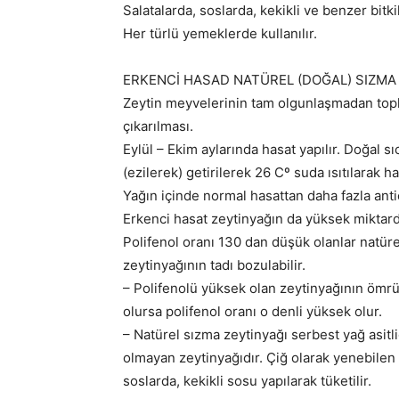
Salatalarda, soslarda, kekikli ve benzer bitkil
Her türlü yemeklerde kullanılır.
ERKENCİ HASAD NATÜREL (DOĞAL) SIZMA
Zeytin meyvelerinin tam olgunlaşmadan topl
çıkarılması.
Eylül – Ekim aylarında hasat yapılır. Doğal s
(ezilerek) getirilerek 26 Cº suda ısıtılarak ha
Yağın içinde normal hasattan daha fazla ant
Erkenci hasat zeytinyağın da yüksek miktard
Polifenol oranı 130 dan düşük olanlar natürel 
zeytinyağının tadı bozulabilir.
– Polifenolü yüksek olan zeytinyağının ömrü 
olursa polifenol oranı o denli yüksek olur.
– Natürel sızma zeytinyağı serbest yağ asitli
olmayan zeytinyağıdır. Çiğ olarak yenebilen 
soslarda, kekikli sosu yapılarak tüketilir.