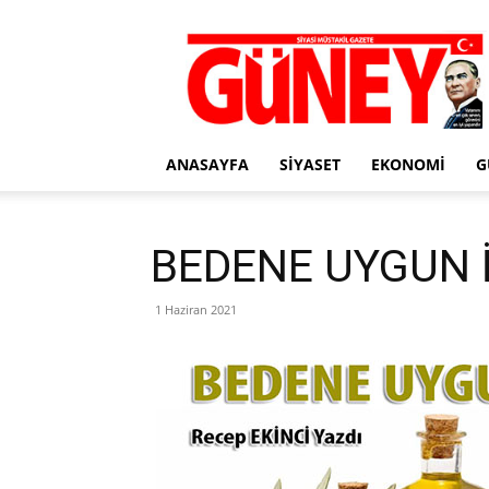
Gazete
Güney
ANASAYFA
SIYASET
EKONOMI
G
BEDENE UYGUN İ
1 Haziran 2021