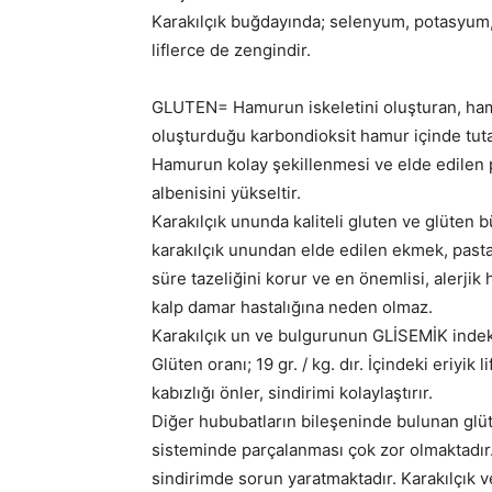
Karakılçık buğdayında; selenyum, potasyum, f
liflerce de zengindir.
GLUTEN= Hamurun iskeletini oluşturan, ham
oluşturduğu karbondioksit hamur içinde tut
Hamurun kolay şekillenmesi ve elde edilen 
albenisini yükseltir.
Karakılçık ununda kaliteli gluten ve glüte
karakılçık unundan elde edilen ekmek, pasta
süre tazeliğini korur ve en önemlisi, alerjik 
kalp damar hastalığına neden olmaz.
Karakılçık un ve bulgurunun GLİSEMİK indek
Glüten oranı; 19 gr. / kg. dır. İçindeki eriyik
kabızlığı önler, sindirimi kolaylaştırır.
Diğer hububatların bileşeninde bulunan glü
sisteminde parçalanması çok zor olmaktadır
sindirimde sorun yaratmaktadır. Karakılçık ve