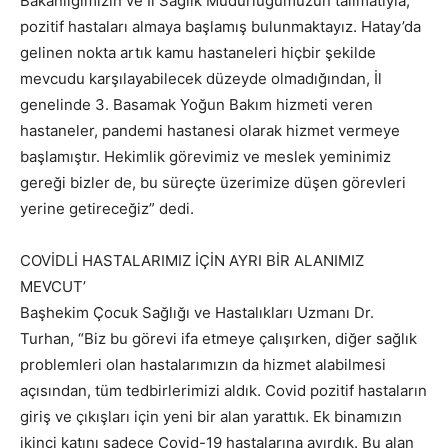
Bakanlığımızın ve İl Sağlık Müdürlüğümüzün talimatıyla,
pozitif hastaları almaya başlamış bulunmaktayız. Hatay’da
gelinen nokta artık kamu hastaneleri hiçbir şekilde
mevcudu karşılayabilecek düzeyde olmadığından, İl
genelinde 3. Basamak Yoğun Bakım hizmeti veren
hastaneler, pandemi hastanesi olarak hizmet vermeye
başlamıştır. Hekimlik görevimiz ve meslek yeminimiz
gereği bizler de, bu süreçte üzerimize düşen görevleri
yerine getireceğiz” dedi.
COVİDLİ HASTALARIMIZ İÇİN AYRI BİR ALANIMIZ
MEVCUT’
Başhekim Çocuk Sağlığı ve Hastalıkları Uzmanı Dr.
Turhan, “Biz bu görevi ifa etmeye çalışırken, diğer sağlık
problemleri olan hastalarımızın da hizmet alabilmesi
açısından, tüm tedbirlerimizi aldık. Covid pozitif hastaların
giriş ve çıkışları için yeni bir alan yarattık. Ek binamızın
ikinci katını sadece Covid-19 hastalarına ayırdık. Bu alan