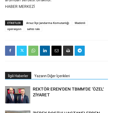
HABER MERKEZİ
ETIKETLER
Arsuz İlçe Jandarma Komutanlığı
Madenli
operasyon
sahte rakı
İlgili Haberler
Yazarın Diğer İçerikleri
REKTÖR EREN’DEN TBMM’DE ‘ÖZEL’
ZİYARET