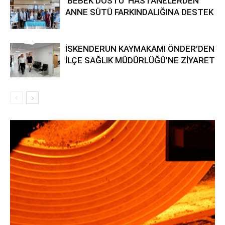
‘BEBEK DOSTU’ HASTANELERDEN
ANNE SÜTÜ FARKINDALIĞINA DESTEK
İSKENDERUN KAYMAKAMI ÖNDER’DEN
İLÇE SAĞLIK MÜDÜRLÜĞÜ’NE ZİYARET