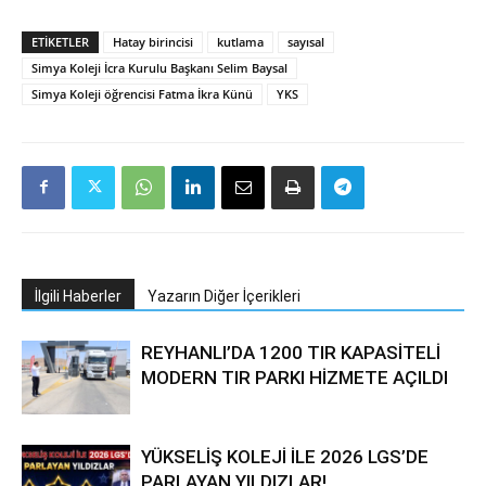
ETIKETLER
Hatay birincisi
kutlama
sayısal
Simya Koleji İcra Kurulu Başkanı Selim Baysal
Simya Koleji öğrencisi Fatma İkra Künü
YKS
İlgili Haberler
Yazarın Diğer İçerikleri
REYHANLI’DA 1200 TIR KAPASİTELİ
MODERN TIR PARKI HİZMETE AÇILDI
YÜKSELİŞ KOLEJİ İLE 2026 LGS’DE
PARLAYAN YILDIZLAR!