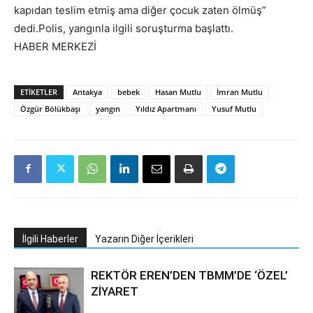
kapıdan teslim etmiş ama diğer çocuk zaten ölmüş”
dedi.Polis, yangınla ilgili soruşturma başlattı.
HABER MERKEZİ
ETIKETLER
Antakya
bebek
Hasan Mutlu
İmran Mutlu
Özgür Bölükbaşı
yangın
Yıldız Apartmanı
Yusuf Mutlu
İlgili Haberler
Yazarın Diğer İçerikleri
REKTÖR EREN’DEN TBMM’DE ‘ÖZEL’
ZİYARET