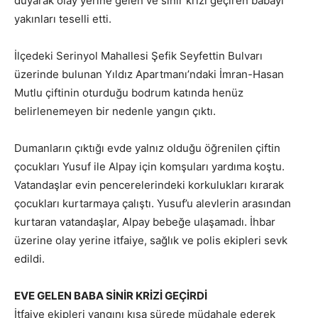
duyarak olay yerine gelen ve sinir krizi geçiren babayı
yakınları teselli etti.
İlçedeki Serinyol Mahallesi Şefik Seyfettin Bulvarı
üzerinde bulunan Yıldız Apartmanı’ndaki İmran-Hasan
Mutlu çiftinin oturduğu bodrum katında henüz
belirlenemeyen bir nedenle yangın çıktı.
Dumanların çıktığı evde yalnız olduğu öğrenilen çiftin
çocukları Yusuf ile Alpay için komşuları yardıma koştu.
Vatandaşlar evin pencerelerindeki korkulukları kırarak
çocukları kurtarmaya çalıştı. Yusuf’u alevlerin arasından
kurtaran vatandaşlar, Alpay bebeğe ulaşamadı. İhbar
üzerine olay yerine itfaiye, sağlık ve polis ekipleri sevk
edildi.
EVE GELEN BABA SİNİR KRİZİ GEÇİRDİ
İtfaiye ekipleri yangını kısa sürede müdahale ederek