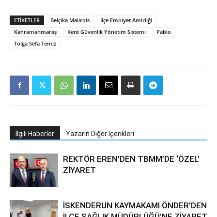
ETIKETLER
Belçika Malirois
İlçe Emniyet Amirliği
Kahramanmaraş
Kent Güvenlik Yönetim Sistemi
Pablo
Tolga Sefa Temiz
İlgili Haberler
Yazarın Diğer İçerikleri
REKTÖR EREN’DEN TBMM’DE ‘ÖZEL’
ZİYARET
İSKENDERUN KAYMAKAMI ÖNDER’DEN
İLÇE SAĞLIK MÜDÜRLÜĞÜ’NE ZİYARET