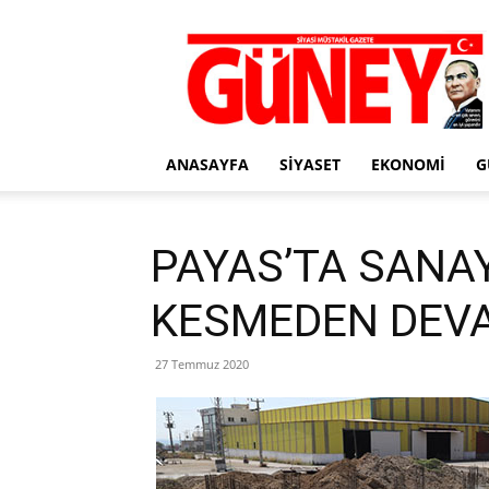
Gazete
Güney
ANASAYFA
SIYASET
EKONOMI
G
PAYAS’TA SANAY
KESMEDEN DEVA
27 Temmuz 2020