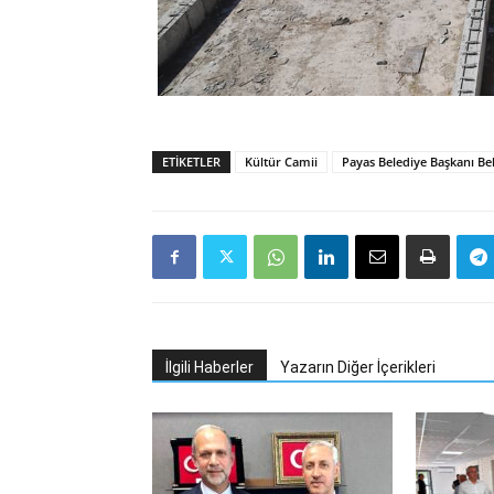
ETIKETLER
Kültür Camii
Payas Belediye Başkanı Bek
İlgili Haberler
Yazarın Diğer İçerikleri