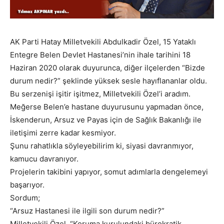
AK Parti Hatay Milletvekili Abdulkadir Özel, 15 Yataklı
Entegre Belen Devlet Hastanesi’nin ihale tarihini 18
Haziran 2020 olarak duyurunca, diğer ilçelerden “Bizde
durum nedir?” şeklinde yüksek sesle hayıflananlar oldu.
Bu serzenişi işitir işitmez, Milletvekili Özel’i aradım.
Meğerse Belen’e hastane duyurusunu yapmadan önce,
İskenderun, Arsuz ve Payas için de Sağlık Bakanlığı ile
iletişimi zerre kadar kesmiyor.
Şunu rahatlıkla söyleyebilirim ki, siyasi davranmıyor,
kamucu davranıyor.
Projelerin takibini yapıyor, somut adımlarla dengelemeyi
başarıyor.
Sordum;
“Arsuz Hastanesi ile ilgili son durum nedir?”
Milletvekili Özel, “Koruma kurulundaki bürokratik