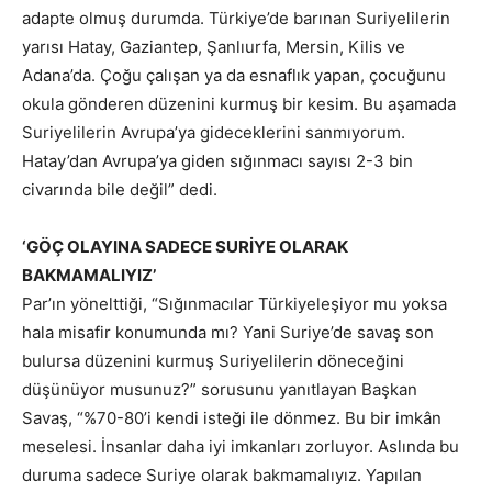
adapte olmuş durumda. Türkiye’de barınan Suriyelilerin
yarısı Hatay, Gaziantep, Şanlıurfa, Mersin, Kilis ve
Adana’da. Çoğu çalışan ya da esnaflık yapan, çocuğunu
okula gönderen düzenini kurmuş bir kesim. Bu aşamada
Suriyelilerin Avrupa’ya gideceklerini sanmıyorum.
Hatay’dan Avrupa’ya giden sığınmacı sayısı 2-3 bin
civarında bile değil” dedi.
‘GÖÇ OLAYINA SADECE SURİYE OLARAK
BAKMAMALIYIZ’
Par’ın yönelttiği, “Sığınmacılar Türkiyeleşiyor mu yoksa
hala misafir konumunda mı? Yani Suriye’de savaş son
bulursa düzenini kurmuş Suriyelilerin döneceğini
düşünüyor musunuz?” sorusunu yanıtlayan Başkan
Savaş, “%70-80’i kendi isteği ile dönmez. Bu bir imkân
meselesi. İnsanlar daha iyi imkanları zorluyor. Aslında bu
duruma sadece Suriye olarak bakmamalıyız. Yapılan