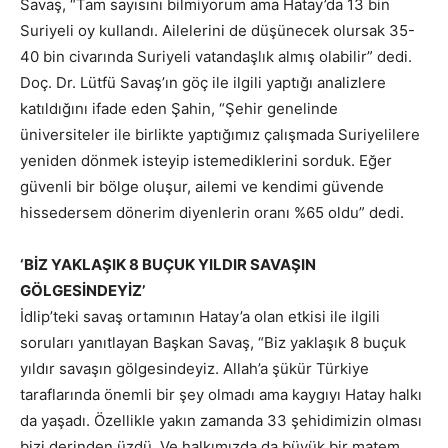
Savaş, “Tam sayısını bilmiyorum ama Hatay’da 13 bin
Suriyeli oy kullandı. Ailelerini de düşünecek olursak 35-
40 bin civarında Suriyeli vatandaşlık almış olabilir” dedi.
Doç. Dr. Lütfü Savaş’ın göç ile ilgili yaptığı analizlere
katıldığını ifade eden Şahin, “Şehir genelinde
üniversiteler ile birlikte yaptığımız çalışmada Suriyelilere
yeniden dönmek isteyip istemediklerini sorduk. Eğer
güvenli bir bölge oluşur, ailemi ve kendimi güvende
hissedersem dönerim diyenlerin oranı %65 oldu” dedi.
‘BİZ YAKLAŞIK 8 BUÇUK YILDIR SAVAŞIN
GÖLGESİNDEYİZ’
İdlip’teki savaş ortamının Hatay’a olan etkisi ile ilgili
soruları yanıtlayan Başkan Savaş, “Biz yaklaşık 8 buçuk
yıldır savaşın gölgesindeyiz. Allah’a şükür Türkiye
taraflarında önemli bir şey olmadı ama kaygıyı Hatay halkı
da yaşadı. Özellikle yakın zamanda 33 şehidimizin olması
bizi derinden üzdü. Ve halkımızda da büyük bir matem