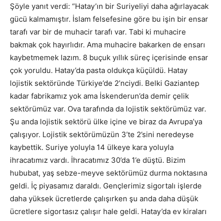
Şöyle yanıt verdi: “Hatay’ın bir Suriyeliyi daha ağırlayacak
gücü kalmamıştır. İslam felsefesine göre bu işin bir ensar
tarafı var bir de muhacir tarafı var. Tabi ki muhacire
bakmak çok hayırlıdır. Ama muhacire bakarken de ensarı
kaybetmemek lazım. 8 buçuk yıllık süreç içerisinde ensar
çok yoruldu. Hatay’da pasta oldukça küçüldü. Hatay
lojistik sektöründe Türkiye’de 2’nciydi. Belki Gaziantep
kadar fabrikamız yok ama İskenderun’da demir çelik
sektörümüz var. Ova tarafında da lojistik sektörümüz var.
Şu anda lojistik sektörü ülke içine ve biraz da Avrupa’ya
çalışıyor. Lojistik sektörümüzün 3’te 2’sini neredeyse
kaybettik. Suriye yoluyla 14 ülkeye kara yoluyla
ihracatımız vardı. İhracatımız 30’da 1’e düştü. Bizim
hububat, yaş sebze-meyve sektörümüz durma noktasına
geldi. İç piyasamız daraldı. Gençlerimiz sigortalı işlerde
daha yüksek ücretlerde çalışırken şu anda daha düşük
ücretlere sigortasız çalışır hale geldi. Hatay’da ev kiraları