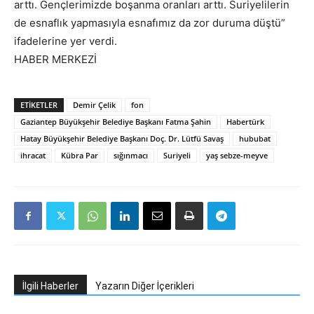
arttı. Gençlerimizde boşanma oranları arttı. Suriyelilerin
de esnaflık yapmasıyla esnafımız da zor duruma düştü”
ifadelerine yer verdi.
HABER MERKEZİ
ETIKETLER
Demir Çelik
fon
Gaziantep Büyükşehir Belediye Başkanı Fatma Şahin
Habertürk
Hatay Büyükşehir Belediye Başkanı Doç. Dr. Lütfü Savaş
hububat
ihracat
Kübra Par
sığınmacı
Suriyeli
yaş sebze-meyve
İlgili Haberler
Yazarın Diğer İçerikleri