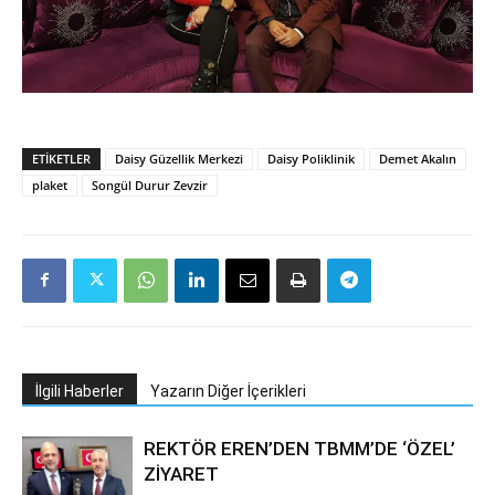
ETIKETLER
Daisy Güzellik Merkezi
Daisy Poliklinik
Demet Akalın
plaket
Songül Durur Zevzir
İlgili Haberler
Yazarın Diğer İçerikleri
REKTÖR EREN’DEN TBMM’DE ‘ÖZEL’
ZİYARET