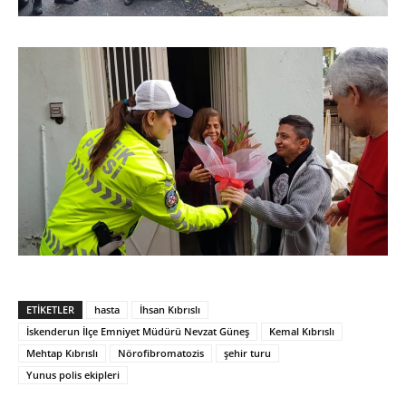
ETIKETLER
hasta
İhsan Kıbrıslı
İskenderun İlçe Emniyet Müdürü Nevzat Güneş
Kemal Kıbrıslı
Mehtap Kıbrıslı
Nörofibromatozis
şehir turu
Yunus polis ekipleri