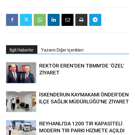
İlgili Haberler
Yazarın Diğer İçerikleri
REKTÖR EREN’DEN TBMM’DE ‘ÖZEL’
ZİYARET
İSKENDERUN KAYMAKAMI ÖNDER’DEN
İLÇE SAĞLIK MÜDÜRLÜĞÜ’NE ZİYARET
REYHANLI’DA 1200 TIR KAPASİTELİ
MODERN TIR PARKI HİZMETE AÇILDI