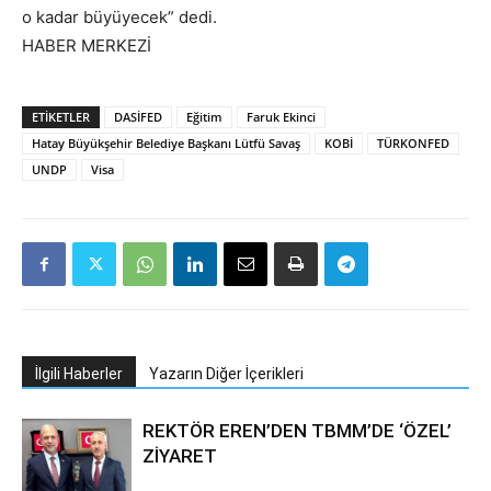
o kadar büyüyecek” dedi.
HABER MERKEZİ
ETIKETLER
DASİFED
Eğitim
Faruk Ekinci
Hatay Büyükşehir Belediye Başkanı Lütfü Savaş
KOBİ
TÜRKONFED
UNDP
Visa
İlgili Haberler
Yazarın Diğer İçerikleri
REKTÖR EREN’DEN TBMM’DE ‘ÖZEL’
ZİYARET