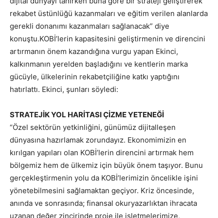
dijital dünyayı tanırken buna göre bir strateji geliştirerek
rekabet üstünlüğü kazanmaları ve eğitim verilen alanlarda
gerekli donanımı kazanmaları sağlanacak” diye
konuştu.KOBİ’lerin kapasitesini geliştirmenin ve direncini
artırmanın önem kazandığına vurgu yapan Ekinci,
kalkınmanın yerelden başladığını ve kentlerin marka
gücüyle, ülkelerinin rekabetçiliğine katkı yaptığını
hatırlattı. Ekinci, şunları söyledi:
STRATEJİK YOL HARİTASI ÇİZME YETENEĞİ
“Özel sektörün yetkinliğini, günümüz dijitalleşen
dünyasına hazırlamak zorundayız. Ekonomimizin en
kırılgan yapıları olan KOBİ’lerin direncini artırmak hem
bölgemiz hem de ülkemiz için büyük önem taşıyor. Bunu
gerçekleştirmenin yolu da KOBİ’lerimizin öncelikle işini
yönetebilmesini sağlamaktan geçiyor. Kriz öncesinde,
anında ve sonrasında; finansal okuryazarlıktan ihracata
uzanan değer zincirinde proje ile işletmelerimize,