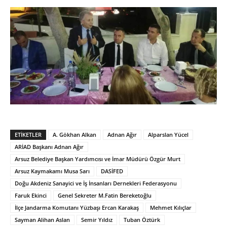
ETIKETLER
A. Gökhan Alkan
Adnan Ağır
Alparslan Yücel
ARİAD Başkanı Adnan Ağır
Arsuz Belediye Başkan Yardımcısı ve İmar Müdürü Özgür Murt
Arsuz Kaymakamı Musa Sarı
DASİFED
Doğu Akdeniz Sanayici ve İş İnsanları Dernekleri Federasyonu
Faruk Ekinci
Genel Sekreter M.Fatin Bereketoğlu
İlçe Jandarma Komutanı Yüzbaşı Ercan Karakaş
Mehmet Kılıçlar
Sayman Alihan Aslan
Semir Yıldız
Tuban Öztürk