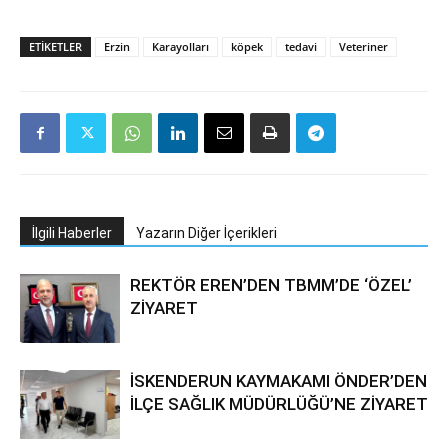
ETIKETLER
Erzin
Karayolları
köpek
tedavi
Veteriner
İlgili Haberler
Yazarın Diğer İçerikleri
REKTÖR EREN’DEN TBMM’DE ‘ÖZEL’
ZİYARET
İSKENDERUN KAYMAKAMI ÖNDER’DEN
İLÇE SAĞLIK MÜDÜRLÜĞÜ’NE ZİYARET