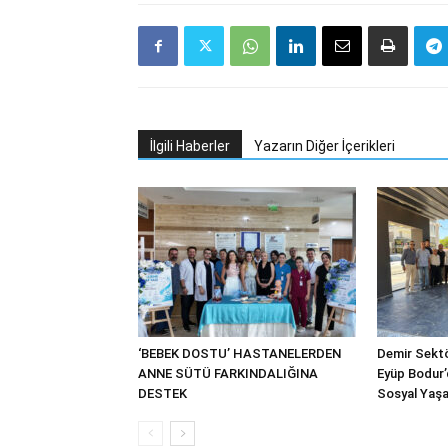
İlgili Haberler
Yazarın Diğer İçerikleri
‘BEBEK DOSTU’ HASTANELERDEN
Demir Sektö
ANNE SÜTÜ FARKINDALIĞINA
Eyüp Bodur’
DESTEK
Sosyal Yaşa