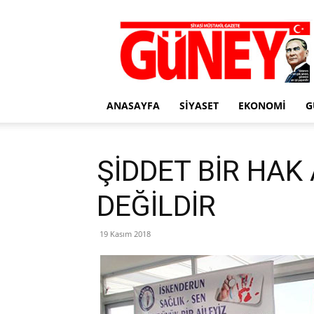
Gazete
Güney
ANASAYFA
SIYASET
EKONOMI
G
ŞİDDET BİR HA
DEĞİLDİR
19 Kasım 2018