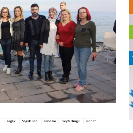
ı
sağlık
Sağlık Sen
sendika
Seyfi Dingil
şiddet