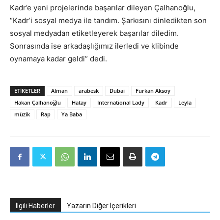
Kadr’e yeni projelerinde başarılar dileyen Çalhanoğlu,
“Kadr’i sosyal medya ile tandım. Şarkısını dinledikten son
sosyal medyadan etiketleyerek başarılar diledim.
Sonrasında ise arkadaşlığımız ilerledi ve klibinde
oynamaya kadar geldi” dedi.
ETIKETLER
Alman
arabesk
Dubai
Furkan Aksoy
Hakan Çalhanoğlu
Hatay
International Lady
Kadr
Leyla
müzik
Rap
Ya Baba
İlgili Haberler
Yazarın Diğer İçerikleri