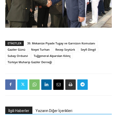
ETIKETLER
39. Mekanize Piyade Tugay ve Garnizon Komutanı
Gaziler Günü
Neşet Turhan
Recep Soytürk
Seyfi Dingil
Subay Orduevi
Tuğgeneral Alparslan Kılınç
Türkiye Muharip Gaziler Derneği
İlgili Haberler
Yazarın Diğer İçerikleri