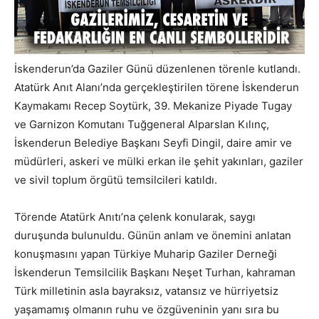
İskenderun’da Gaziler Günü düzenlenen törenle kutlandı.
Atatürk Anıt Alanı’nda gerçekleştirilen törene İskenderun
Kaymakamı Recep Soytürk, 39. Mekanize Piyade Tugay
ve Garnizon Komutanı Tuğgeneral Alparslan Kılınç,
İskenderun Belediye Başkanı Seyfi Dingil, daire amir ve
müdürleri, askeri ve mülki erkan ile şehit yakınları, gaziler
ve sivil toplum örgütü temsilcileri katıldı.
Törende Atatürk Anıtı’na çelenk konularak, saygı
duruşunda bulunuldu. Günün anlam ve önemini anlatan
konuşmasını yapan Türkiye Muharip Gaziler Derneği
İskenderun Temsilcilik Başkanı Neşet Turhan, kahraman
Türk milletinin asla bayraksız, vatansız ve hürriyetsiz
yaşamamış olmanın ruhu ve özgüveninin yanı sıra bu