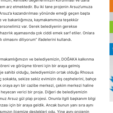
lerimizin, kentteki değerlerimizin korunması ve daha
nem arz etmektedir. Bu iki tane projenin Arsuz’umuza
in Arsuz’a kazandırılması yönünde emeği geçen başta
e ve bakanlığımıza, kaymakamımıza teşekkür
ersonelimiz var. Gerek belediyenin gerekse
hazırlık aşamasında çok ciddi emek sarf etiler. Onlara
ı olmasını diliyorum” ifadelerini kullandı.
ymakamlığımızın ve belediyemizin, DOĞAKA kalkınma
töreni ve görüşme töreni için bir araya gelmiş
oje sahibi olduğu, belediyemizin ortak olduğu Rhosus
 üç sokakta, sekize sekiz evimizin dış cephelerini, bahçe
rak oraya ayrı bir cazibe merkezi, çekim merkezi haline
 heyecan verici bir proje. Diğeri de belediyemizin
uz Arsuz gül plajı projesi. Onunla ilgili başkanım bilgi
mzası için bir araya geldik. Ancak bunun yanı sıra aynı
sımızın ilçemize destekleri odu. Yine aynı projenin