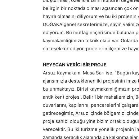
oluşturması, özellikle tarihi kültürel değer
belirgin bir noktada olması açısından çok ö
hayırlı olmasını diliyorum ve bu iki projen
DOĞAKA genel sekreterimize, sayın valimiz
ediyorum. Bu mutfağın içerisinde bulunan p
kaymakamlığımızın teknik ekibi var. Onlarda 
da teşekkür ediyor, projelerin ilçemize hayırl
HEYECAN VERİCİ BİR PROJE
Arsuz Kaymakamı Musa Sarı ise, “Bugün ka
ajansımızla desteklenen iki projesinin imza 
bulunmaktayız. Birisi kaymakamlığımızın pr
antik kent projesi. Belirli bir mahallemizin,
duvarlarını, kapılarını, pencerelerini çalışa
getireceğimiz, Arsuz içinde bölgemiz içinde
proje sahibi olduğu yine bizim ortak olduğum
verecektir. Bu iki turizme yönelik projenin i
zamanda seracılık alanında da kalkınma ajan