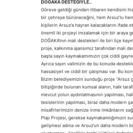
DOĞAKA DESTEĞİYLE..
Göreve geldiği günden itibaren kendisini hi
bir çehreye bürüneceğini, hem Arsuz’lu hem
kişilerin Arsuz’a hayran kalacaklarını ifade
önemli iki projeyi imzalamak için bir araya 
DOĞAKA’nın mali destekleri ile biri ilçe kay
proje, kalkınma ajansımız tarafından mali d
başta sayın kaymakamımızın çok ciddi gayret
Ayrıca sayın valimizin de bu konuda destek
hassasiyet ve ciddi bir çalışması var. Bu ko
Bizim belediyemizin sunduğu proje “Arsuz gül
bitişiğinde bulunan kumsal alanın, halk tara
mevcut yolun aydınlatmasının yapılması, hal
tesislerinin yapılması, biraz daha modern şa
misafirlerimizin denize inme imkânlarını s
Plajı Projesi, gerekse kaymakamlığımızın s
gelişmesi adına ve Arsuz’un daha modern bi