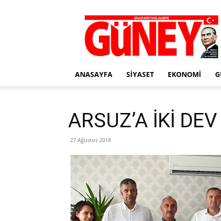
Gazete
Güney
ANASAYFA
SIYASET
EKONOMI
G
ARSUZ’A İKİ DE
27 Ağustos 2018