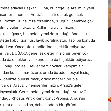
zmete adayan Başkan Culha, bu proje ile Arsuz’un yeni
şerilerin hem de Arsuz’a misafir olarak gelecek
 etti. Nazım Culha imza töreninde, “Bugün ilçemizde çok
gelmiş bulunmaktayız. Kalkınma ajansımızın,
makamlığımız, biri belediyemizin sunduğu önemli iki
esteğe kabul görmüş, layık görülmüştür. Tabi bu konuda
leri var. Öncelikle kendilerine teşekkür ediyoruz.
leri var. DOĞAKA genel sekreterimiz onur beyin çok
nuda da emekleri var, kendisine de teşekkür ediyoruz.
 plajı” projesi. Devlet demir yolları kampımızın
fından kullanılmak üzere, orada üç adet sosyal tesis,
kı denizle buluşturmak, orada modern bir plaj
rtlarda, Arsuz’lu hemşerilerimizin, Arsuz’a gelen
ağlayacaktık. Gerek belediyemizin sunduğu Arsuz Gül
unduğu Rhosus Antik Kent Konut Projesi, Arsuz’un
r kent olması adına, daha modern bir görüntü