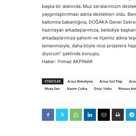
başka bir alanında. Muz seralarımızın destekl
yaygınlaştırılması adına destekleri oldu. Be
kalkınma bakanlığına, DOĞAKA Genel Sekret
hazırlayan arkadaşlarımıza, belediye başk
arkadaşlarımıza şahsım ve ilçemiz adına teşe
temennisiyle, daha böyle nice projelere hep 
diyorum” şeklinde konuştu.
Haber: Yılmaz AKPINAR
ETIKETLER
Arsuz Belediyesi
Arsuz Gül Plajı
Ars
Musa Sarı
Nazım Culha
Onur Yıldız
Rhosus Ant