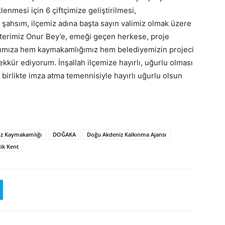
enmesi için 6 çiftçimize geliştirilmesi,
n şahsım, ilçemiz adına başta sayın valimiz olmak üzere
erimiz Onur Bey’e, emeği geçen herkese, proje
anımıza hem kaymakamlığımız hem belediyemizin projeci
kkür ediyorum. İnşallah ilçemize hayırlı, uğurlu olması
birlikte imza atma temennisiyle hayırlı uğurlu olsun
uz Kaymakamlığı
DOĞAKA
Doğu Akdeniz Kalkınma Ajansı
ik Kent