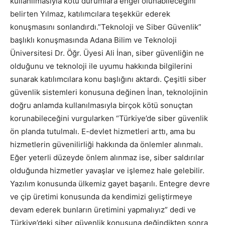
kullanılmasıyla kötü durumlara engel olunabileceğini
belirten Yılmaz, katılımcılara teşekkür ederek
konuşmasını sonlandırdı.”Teknoloji ve Siber Güvenlik”
başlıklı konuşmasında Adana Bilim ve Teknoloji
Üniversitesi Dr. Öğr. Üyesi Ali İnan, siber güvenliğin ne
olduğunu ve teknoloji ile uyumu hakkında bilgilerini
sunarak katılımcılara konu başlığını aktardı. Çeşitli siber
güvenlik sistemleri konusuna değinen İnan, teknolojinin
doğru anlamda kullanılmasıyla birçok kötü sonuçtan
korunabileceğini vurgularken “Türkiye’de siber güvenlik
ön planda tutulmalı. E-devlet hizmetleri arttı, ama bu
hizmetlerin güvenilirliği hakkında da önlemler alınmalı.
Eğer yeterli düzeyde önlem alınmaz ise, siber saldırılar
olduğunda hizmetler yavaşlar ve işlemez hale gelebilir.
Yazılım konusunda ülkemiz gayet başarılı. Entegre devre
ve çip üretimi konusunda da kendimizi geliştirmeye
devam ederek bunların üretimini yapmalıyız” dedi ve
Türkiye’deki siber güvenlik konusuna değindikten sonra