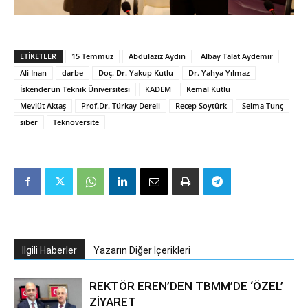
ETIKETLER
15 Temmuz
Abdulaziz Aydın
Albay Talat Aydemir
Ali İnan
darbe
Doç. Dr. Yakup Kutlu
Dr. Yahya Yılmaz
İskenderun Teknik Üniversitesi
KADEM
Kemal Kutlu
Mevlüt Aktaş
Prof.Dr. Türkay Dereli
Recep Soytürk
Selma Tunç
siber
Teknoversite
İlgili Haberler
Yazarın Diğer İçerikleri
REKTÖR EREN’DEN TBMM’DE ‘ÖZEL’
ZİYARET