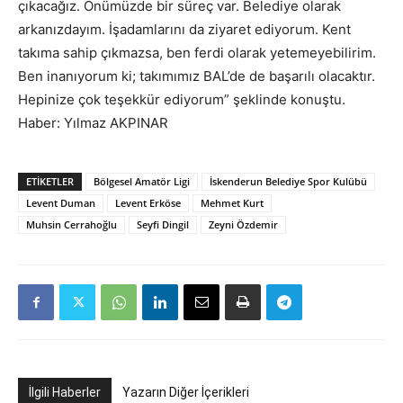
çıkacağız. Önümüzde bir süreç var. Belediye olarak
arkanızdayım. İşadamlarını da ziyaret ediyorum. Kent
takıma sahip çıkmazsa, ben ferdi olarak yetemeyebilirim.
Ben inanıyorum ki; takımımız BAL’de de başarılı olacaktır.
Hepinize çok teşekkür ediyorum” şeklinde konuştu.
Haber: Yılmaz AKPINAR
ETIKETLER
Bölgesel Amatör Ligi
İskenderun Belediye Spor Kulübü
Levent Duman
Levent Erköse
Mehmet Kurt
Muhsin Cerrahoğlu
Seyfi Dingil
Zeyni Özdemir
İlgili Haberler
Yazarın Diğer İçerikleri