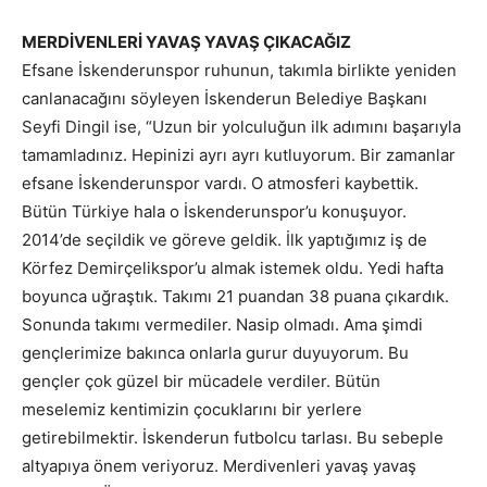
MERDİVENLERİ YAVAŞ YAVAŞ ÇIKACAĞIZ
Efsane İskenderunspor ruhunun, takımla birlikte yeniden
canlanacağını söyleyen İskenderun Belediye Başkanı
Seyfi Dingil ise, “Uzun bir yolculuğun ilk adımını başarıyla
tamamladınız. Hepinizi ayrı ayrı kutluyorum. Bir zamanlar
efsane İskenderunspor vardı. O atmosferi kaybettik.
Bütün Türkiye hala o İskenderunspor’u konuşuyor.
2014’de seçildik ve göreve geldik. İlk yaptığımız iş de
Körfez Demirçelikspor’u almak istemek oldu. Yedi hafta
boyunca uğraştık. Takımı 21 puandan 38 puana çıkardık.
Sonunda takımı vermediler. Nasip olmadı. Ama şimdi
gençlerimize bakınca onlarla gurur duyuyorum. Bu
gençler çok güzel bir mücadele verdiler. Bütün
meselemiz kentimizin çocuklarını bir yerlere
getirebilmektir. İskenderun futbolcu tarlası. Bu sebeple
altyapıya önem veriyoruz. Merdivenleri yavaş yavaş