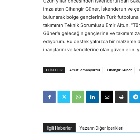
Uzun yıllar öncesinden İskenderun’dan Saka
imza atan Cihangir Güner, İskenderun ve ç
bulunarak bölge gençlerinin Türk futboluna 
takımının Teknik Sorumlusu Emir Altun, “Tür
Güner’e geleceğin gençlerine ve takımımıza
ediyorum. Bu destek yalnızca bir malzeme de
inançlarını ve kendilerine olan güvenlerin
ETIKETLER
Arsuz İdmanyurdu
Cihangir Güner
İlgili Haberler
Yazarın Diğer İçerikleri