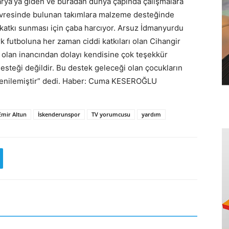
rya’ya giden ve buradan dünya çapında çalışmalara
evresinde bulunan takımlara malzeme desteğinde
katkı sunması için çaba harcıyor. Arsuz İdmanyurdu
k futboluna her zaman ciddi katkıları olan Cihangir
 olan inancından dolayı kendisine çok teşekkür
steği değildir. Bu destek geleceği olan çocukların
i yenilemiştir” dedi. Haber: Cuma KESEROĞLU
Emir Altun
İskenderunspor
TV yorumcusu
yardım