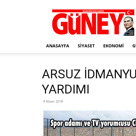
Gazete
Güney
ANASAYFA
SIYASET
EKONOMI
G
ARSUZ İDMANY
YARDIMI
9 Nisan 2018