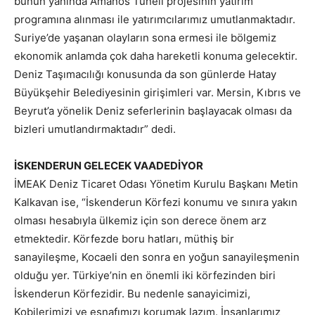
bunun yanında Amanos Tüneli projesinin yatırım
programına alınması ile yatırımcılarımız umutlanmaktadır.
Suriye’de yaşanan olayların sona ermesi ile bölgemiz
ekonomik anlamda çok daha hareketli konuma gelecektir.
Deniz Taşımacılığı konusunda da son günlerde Hatay
Büyükşehir Belediyesinin girişimleri var. Mersin, Kıbrıs ve
Beyrut’a yönelik Deniz seferlerinin başlayacak olması da
bizleri umutlandırmaktadır” dedi.
İSKENDERUN GELECEK VAADEDİYOR
İMEAK Deniz Ticaret Odası Yönetim Kurulu Başkanı Metin
Kalkavan ise, “İskenderun Körfezi konumu ve sınıra yakın
olması hesabıyla ülkemiz için son derece önem arz
etmektedir. Körfezde boru hatları, müthiş bir
sanayileşme, Kocaeli den sonra en yoğun sanayileşmenin
olduğu yer. Türkiye’nin en önemli iki körfezinden biri
İskenderun Körfezidir. Bu nedenle sanayicimizi,
Kobilerimizi ve esnafımızı korumak lazım. İnsanlarımız