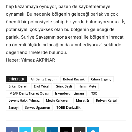
hep kazanmaya oynuyor, bazen de kaybetmemeye
oynamalı. Bu nedenle bölgenin geleceği parlak ve çok
önemli bir potansiyele sahip bir yerde bulunuyorsunuz. İş
potansiyeli çok yüksek olan bu bölgenin geleceği de
parlak. Suriye Savaşının sona ermesi ile bölgenin ihracatı
da önemli ölçüde artacağını da umut ediyoruz” şeklinde
değerlendirmelerde bulundu.
Haber: Yılmaz AKPINAR
ETIKETLER
Ali Deniz Eraydın
Bülent Kavsak
Cihan Ergenç
Erkan Dereli
Erol Yücel
Gönç Beyli
Halim Mete
İMEAK Deniz Ticaret Odası
İskenderun Limanı
İTSO
Levent Hakkı Yılmaz
Metin Kalkavan
Murat Er
Rıdvan Kartal
Sanayi
Servet Ugutmen
TOBB Denizcilik