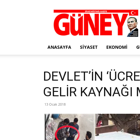
Gazete
Güney
ANASAYFA
SIYASET
EKONOMI
G
DEVLET’İN ‘ÜCR
GELİR KAYNAĞI 
13 Ocak 2018