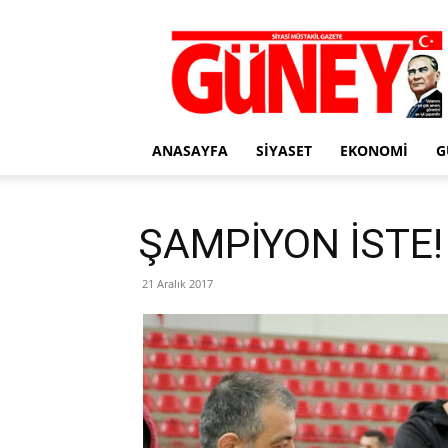
Gazete
Güney
ANASAYFA
SIYASET
EKONOMI
G
ŞAMPİYON İSTE!
21 Aralık 2017