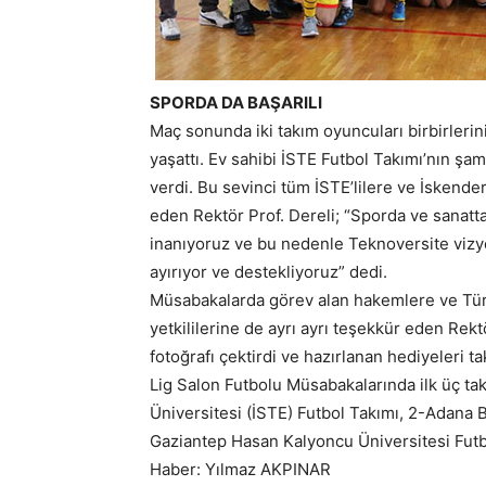
SPORDA DA BAŞARILI
Maç sonunda iki takım oyuncuları birbirlerin
yaşattı. Ev sahibi İSTE Futbol Takımı’nın şa
verdi. Bu sevinci tüm İSTE’lilere ve İskenderu
eden Rektör Prof. Dereli; “Sporda ve sanatta 
inanıyoruz ve bu nedenle Teknoversite vizy
ayırıyor ve destekliyoruz” dedi.
Müsabakalarda görev alan hakemlere ve Tür
yetkililerine de ayrı ayrı teşekkür eden Rek
fotoğrafı çektirdi ve hazırlanan hediyeleri t
Lig Salon Futbolu Müsabakalarında ilk üç ta
Üniversitesi (İSTE) Futbol Takımı, 2-Adana B
Gaziantep Hasan Kalyoncu Üniversitesi Futb
Haber: Yılmaz AKPINAR