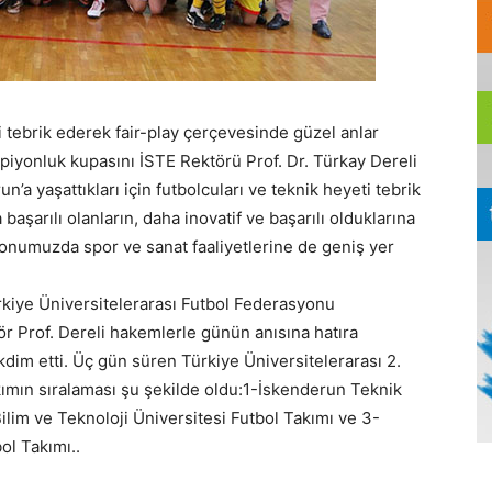
i tebrik ederek fair-play çerçevesinde güzel anlar
mpiyonluk kupasını İSTE Rektörü Prof. Dr. Türkay Dereli
n’a yaşattıkları için futbolcuları ve teknik heyeti tebrik
başarılı olanların, daha inovatif ve başarılı olduklarına
onumuzda spor ve sanat faaliyetlerine de geniş yer
kiye Üniversitelerarası Futbol Federasyonu
tör Prof. Dereli hakemlerle günün anısına hatıra
akdim etti. Üç gün süren Türkiye Üniversitelerarası 2.
kımın sıralaması şu şekilde oldu:1-İskenderun Teknik
ilim ve Teknoloji Üniversitesi Futbol Takımı ve 3-
ol Takımı..