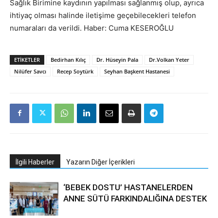
Sağlık Birimine kaydının yapılması sağlanmış olup, ayrıca
ihtiyaç olması halinde iletişime geçebilecekleri telefon
numaraları da verildi. Haber: Cuma KESEROĞLU
ETIKETLER
Bedirhan Kılıç
Dr. Hüseyin Pala
Dr.Volkan Yeter
Nilüfer Savcı
Recep Soytürk
Seyhan Başkent Hastanesi
İlgili Haberler
Yazarın Diğer İçerikleri
‘BEBEK DOSTU’ HASTANELERDEN
ANNE SÜTÜ FARKINDALIĞINA DESTEK