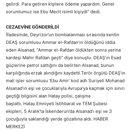
gelirdi. Para getiren kişilere ödeme yapardım. Genel
sorumlumuz ise Ebu Mecit isimli kişiydi” dedi.
CEZAEVİNE GÖNDERİLDİ
İfadesinde, Deyrizor’un bombalanması sırasında kentin
DEAŞ sorumlusu Ammar el-Rafdan’ın öldüğünü iddia
eden Alsanad, “Ammar el-Rafdan öldükten sonra yerine
kardeşi Mahir Rafdan geçti” diye konuştu. DEAŞ’ın Esad
güçlerine petrol sattığını da belirten Alsanad, bunun
karşılığında erzak alındığını kaydetti.Terör örgütü DEAŞ’ın
mali işler sorumlusu ‘Ebu Amir’ kod adlı Suriyeli Mohanad
Alsanad’ın eşi ve çocuklarıyla Avrupa’ya kaçmak için sınırı
geçtiği bilgisini alan Hatay polisi, çalışma
başlattı. Hatay Emniyeti İstihbarat ve TEM Şubesi
ekipleri, 5 Aralık’ta İskenderun’da Alsanad’ı eşi ve 3
çocuğuyla saklandığı yerde gözaltına aldı. HABER
MERKEZİ