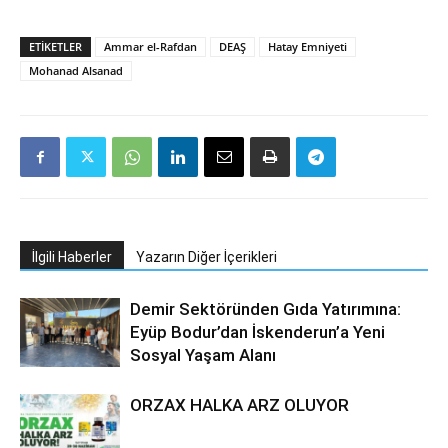
ETIKETLER
Ammar el-Rafdan
DEAŞ
Hatay Emniyeti
Mohanad Alsanad
İlgili Haberler
Yazarın Diğer İçerikleri
Demir Sektöründen Gıda Yatırımına:
Eyüp Bodur’dan İskenderun’a Yeni
Sosyal Yaşam Alanı
ORZAX HALKA ARZ OLUYOR