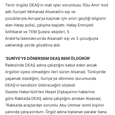
Terör örgütü DEAŞ’ın mali işler sorumlusu ‘Ebu Amir’ kod
adlı Suriyeli Mohanad Alsanad’ın eşi ve
çocuklarıyla Avrupa’ya kaçmak için sınırı geçtiği bilgisini
alan Hatay polisi, çalışma başlattı. Hatay Emniyeti
İstihbarat ve TEM Şubesi ekipleri, 5
Aralık’ta İskenderun’da Alsanad’ı eşi ve 3 çocuğuyla
saklandığı yerde gözaltına aldı.
‘SURİYE’YE DÖNERSEM DEAŞ BENİ ÖLDÜRÜR’
İfadesinde DEAŞ adına çalıştığını kabul eden ancak
örgütün üyesi olmadığını ileri süren Alsanad, Türkiye’de
yaşamak istediğini, Suriye’ye dönmesi durumunda
DEAŞ’ın kendisini öldüreceğini söyledi.
Gazete Habertürk’ten Neşet Dişkaya’nın haberine
göre Rakka’da DEAŞ adına çalıştığını anlatan Alsanad,
“Rakka’da araçlardan sorumlu Abu Ummar isimli kişinin
yanında çalışıyordum. Örgüt adına toplanan paralar bana