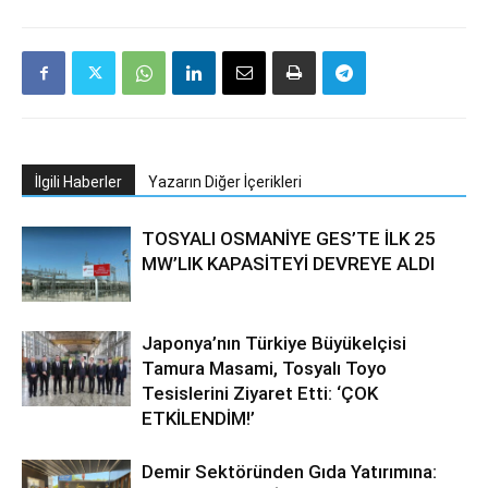
İlgili Haberler
Yazarın Diğer İçerikleri
TOSYALI OSMANİYE GES’TE İLK 25
MW’LIK KAPASİTEYİ DEVREYE ALDI
Japonya’nın Türkiye Büyükelçisi
Tamura Masami, Tosyalı Toyo
Tesislerini Ziyaret Etti: ‘ÇOK
ETKİLENDİM!’
Demir Sektöründen Gıda Yatırımına: